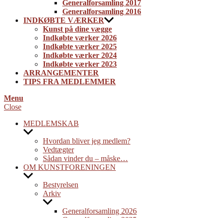
Generalforsamling 2017
Generalforsamling 2016
INDKØBTE VÆRKER
Kunst på dine vægge
Indkøbte værker 2026
Indkøbte værker 2025
Indkøbte værker 2024
Indkøbte værker 2023
ARRANGEMENTER
TIPS FRA MEDLEMMER
Menu
Close
MEDLEMSKAB
Show
sub
Hvordan bliver jeg medlem?
menu
Vedtægter
Sådan vinder du – måske…
OM KUNSTFORENINGEN
Show
sub
Bestyrelsen
menu
Arkiv
Show
sub
Generalforsamling 2026