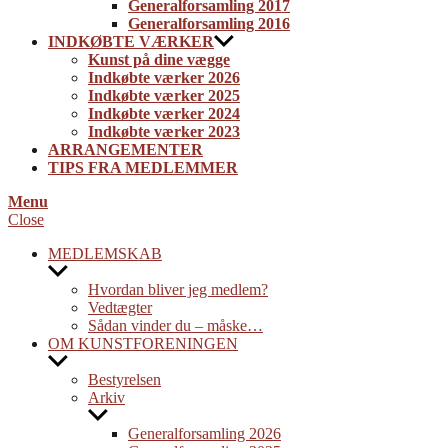
Generalforsamling 2017
Generalforsamling 2016
INDKØBTE VÆRKER
Kunst på dine vægge
Indkøbte værker 2026
Indkøbte værker 2025
Indkøbte værker 2024
Indkøbte værker 2023
ARRANGEMENTER
TIPS FRA MEDLEMMER
Menu
Close
MEDLEMSKAB
Show
sub
Hvordan bliver jeg medlem?
menu
Vedtægter
Sådan vinder du – måske…
OM KUNSTFORENINGEN
Show
sub
Bestyrelsen
menu
Arkiv
Show
sub
Generalforsamling 2026