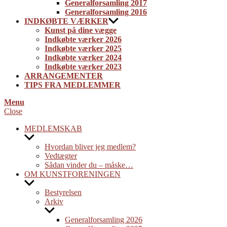
Generalforsamling 2017
Generalforsamling 2016
INDKØBTE VÆRKER
Kunst på dine vægge
Indkøbte værker 2026
Indkøbte værker 2025
Indkøbte værker 2024
Indkøbte værker 2023
ARRANGEMENTER
TIPS FRA MEDLEMMER
Menu
Close
MEDLEMSKAB
Show
sub
Hvordan bliver jeg medlem?
menu
Vedtægter
Sådan vinder du – måske…
OM KUNSTFORENINGEN
Show
sub
Bestyrelsen
menu
Arkiv
Show
sub
Generalforsamling 2026