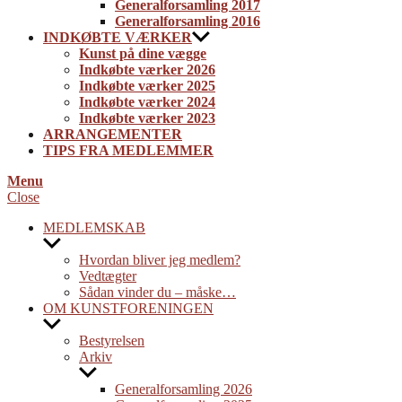
Generalforsamling 2017
Generalforsamling 2016
INDKØBTE VÆRKER
Kunst på dine vægge
Indkøbte værker 2026
Indkøbte værker 2025
Indkøbte værker 2024
Indkøbte værker 2023
ARRANGEMENTER
TIPS FRA MEDLEMMER
Menu
Close
MEDLEMSKAB
Show
sub
Hvordan bliver jeg medlem?
menu
Vedtægter
Sådan vinder du – måske…
OM KUNSTFORENINGEN
Show
sub
Bestyrelsen
menu
Arkiv
Show
sub
Generalforsamling 2026