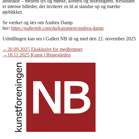
abstrakte – mellem lys og mørke, kontrol og tilfældighed. Resultatet
er intense billeder, der inviterer os til at standse op og mærke
øjeblikket.
Se værker og læs om Andrea Damp
her:
https://gallerinb.com/da/kunstnere/andrea-damp
Udstillingen kan ses i Galleri NB til og med den 22. november 2025
Indlægsnavigation
Previous
←
20.09.2025 Eksklusivt for medlemmer
post:
Next
→
18.11.2025 Kunst i Bispegården
post: