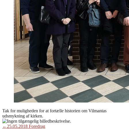
Tak for muligheden for at fortælle historien om Vilmantas
udsmykning af kirken.
Indlægsnavigation
Previous
←
25.05.2018 Foredrag