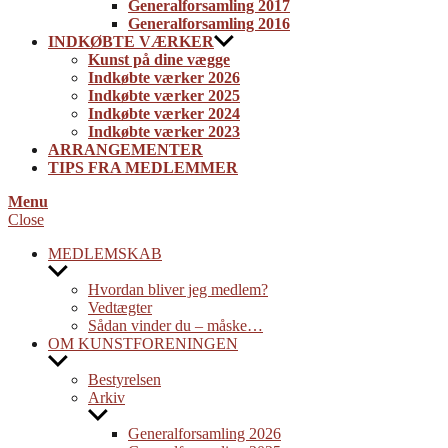
Generalforsamling 2017
Generalforsamling 2016
INDKØBTE VÆRKER
Kunst på dine vægge
Indkøbte værker 2026
Indkøbte værker 2025
Indkøbte værker 2024
Indkøbte værker 2023
ARRANGEMENTER
TIPS FRA MEDLEMMER
Menu
Close
MEDLEMSKAB
Show
sub
Hvordan bliver jeg medlem?
menu
Vedtægter
Sådan vinder du – måske…
OM KUNSTFORENINGEN
Show
sub
Bestyrelsen
menu
Arkiv
Show
sub
Generalforsamling 2026