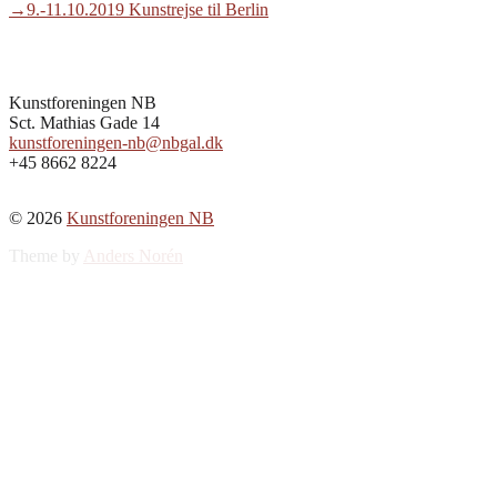
post:
Next
→
9.-11.10.2019 Kunstrejse til Berlin
post:
Kunstforeningen NB
Sct. Mathias Gade 14
kunstforeningen-nb@nbgal.dk
+45 8662 8224
© 2026
Kunstforeningen NB
Theme by
Anders Norén