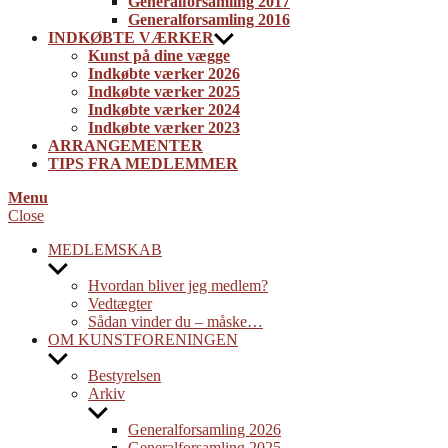
Generalforsamling 2017
Generalforsamling 2016
INDKØBTE VÆRKER
Kunst på dine vægge
Indkøbte værker 2026
Indkøbte værker 2025
Indkøbte værker 2024
Indkøbte værker 2023
ARRANGEMENTER
TIPS FRA MEDLEMMER
Menu
Close
MEDLEMSKAB
Show
sub
Hvordan bliver jeg medlem?
menu
Vedtægter
Sådan vinder du – måske…
OM KUNSTFORENINGEN
Show
sub
Bestyrelsen
menu
Arkiv
Show
sub
Generalforsamling 2026
menu
Generalforsamling 2025