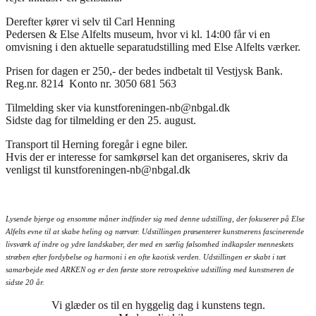
Derefter kører vi selv til Carl Henning
Pedersen & Else Alfelts museum, hvor vi kl. 14:00 får vi en
omvisning i den aktuelle separatudstilling med Else Alfelts værker.
Prisen for dagen er 250,- der bedes indbetalt til Vestjysk Bank.
Reg.nr. 8214 Konto nr. 3050 681 563
Tilmelding sker via kunstforeningen-nb@nbgal.dk
Sidste dag for tilmelding er den 25. august.
Transport til Herning foregår i egne biler.
Hvis der er interesse for samkørsel kan det organiseres, skriv da
venligst til kunstforeningen-nb@nbgal.dk
Lysende bjerge og ensomme måner indfinder sig med denne udstilling, der fokuserer på Else
Alfelts evne til at skabe heling og nærvær. Udstillingen præsenterer kunstnerens fascinerende
livsværk af indre og ydre landskaber, der med en særlig følsomhed indkapsler menneskets
stræben efter fordybelse og harmoni i en ofte kaotisk verden. Udstillingen er skabt i tæt
samarbejde med ARKEN og er den første store retrospektive udstilling med kunstneren de
sidste 20 år.
Vi glæder os til en hyggelig dag i kunstens tegn.