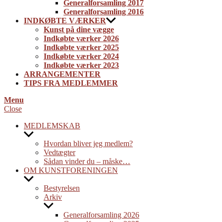
Generalforsamling 2017
Generalforsamling 2016
INDKØBTE VÆRKER
Kunst på dine vægge
Indkøbte værker 2026
Indkøbte værker 2025
Indkøbte værker 2024
Indkøbte værker 2023
ARRANGEMENTER
TIPS FRA MEDLEMMER
Menu
Close
MEDLEMSKAB
Show
sub
Hvordan bliver jeg medlem?
menu
Vedtægter
Sådan vinder du – måske…
OM KUNSTFORENINGEN
Show
sub
Bestyrelsen
menu
Arkiv
Show
sub
Generalforsamling 2026