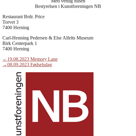
Med venlig hilsen
Bestyrelsen i Kunstforeningen NB
Restaurant Brdr. Price
Torvet 3
7400 Herning
Carl-Henning Pedersen & Else Alfelts Museum
Birk Centerpark 1
7400 Herning
Indlægsnavigation
Previous
←
19.08.2023 Memory Lane
post:
Next
→
08.09.2023 Fødselsdag
post: