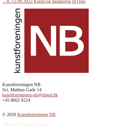
post:
Next
→
8.-12.09.2022 Kunst-og musikrejse til Oslo
post:
Kunstforeningen NB
Sct. Mathias Gade 14
kunstforeningen-nb@nbgal.dk
+45 8662 8224
© 2026
Kunstforeningen NB
Theme by
Anders Norén