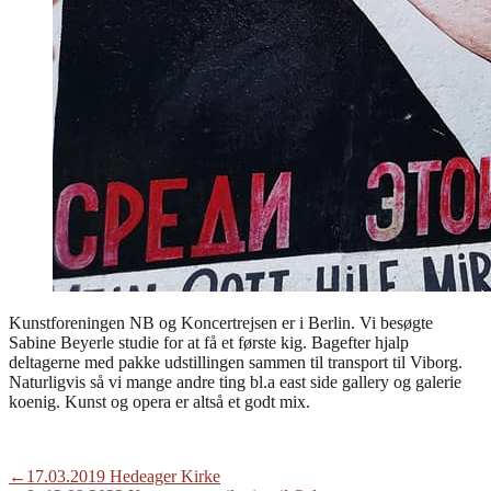
Kunstforeningen NB og Koncertrejsen er i Berlin. Vi besøgte
Sabine Beyerle studie for at få et første kig. Bagefter hjalp
deltagerne med pakke udstillingen sammen til transport til Viborg.
Naturligvis så vi mange andre ting bl.a east side gallery og galerie
koenig. Kunst og opera er altså et godt mix.
Indlægsnavigation
Previous
←
17.03.2019 Hedeager Kirke