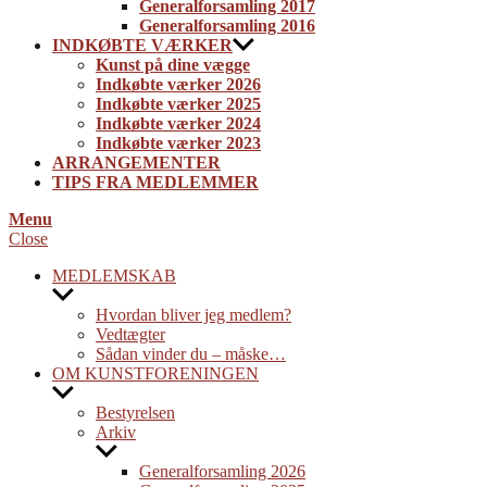
Generalforsamling 2017
Generalforsamling 2016
INDKØBTE VÆRKER
Kunst på dine vægge
Indkøbte værker 2026
Indkøbte værker 2025
Indkøbte værker 2024
Indkøbte værker 2023
ARRANGEMENTER
TIPS FRA MEDLEMMER
Menu
Close
MEDLEMSKAB
Show
sub
Hvordan bliver jeg medlem?
menu
Vedtægter
Sådan vinder du – måske…
OM KUNSTFORENINGEN
Show
sub
Bestyrelsen
menu
Arkiv
Show
sub
Generalforsamling 2026