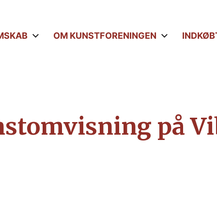
MSKAB
OM KUNSTFORENINGEN
INDKØB
nstomvisning på V