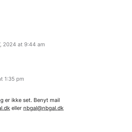
, 2024 at 9:44 am
at 1:35 pm
g er ikke set. Benyt mail
l.dk
eller
nbgal@nbgal.dk