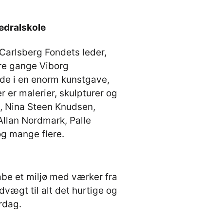
edralskole
 Carlsberg Fondets leder,
re gange Viborg
ede i en enorm kunstgave,
r er malerier, skulpturer og
g, Nina Steen Knudsen,
llan Nordmark, Palle
g mange flere.
be et miljø med værker fra
vægt til alt det hurtige og
rdag.