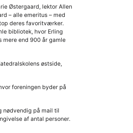
ie Østergaard, lektor Allen
rd – alle emeritus – med
top deres favoritværker.
e bibliotek, hvor Erling
ens mere end 900 år gamle
Katedralskolens østside,
, hvor foreningen byder på
g nødvendig på mail til
ivelse af antal personer.